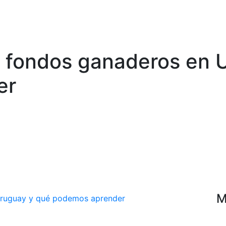
s fondos ganaderos en 
er
M