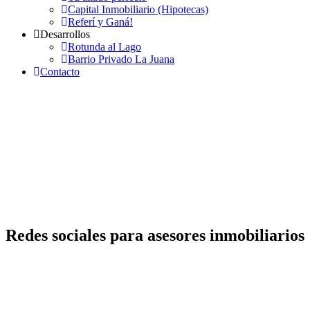
Capital Inmobiliario (Hipotecas)
Referí y Ganá!
Desarrollos
Rotunda al Lago
Barrio Privado La Juana
Contacto
Redes sociales para asesores inmobiliarios