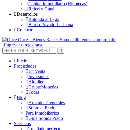
Capital Inmobiliario (Hipotecas)
Referí y Ganá!
Desarrollos
Rotunda al Lago
Barrio Privado La Juana
Contacto
Ingresar o registrarse
Inicio
Propiedades
En Venta
Inversiones
Alquiler
CryptoMonedas
Todas
Blog
Artículos Generales
Sobre el Prado
Para Inmobiliarios
Guía Somos Prado
Servicios
Tu aliado perfecto