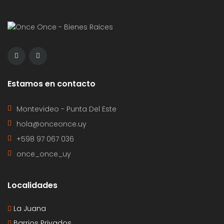
Estamos en contacto
Montevideo - Punta Del Este
hola@onceonce.uy
+598 97 067 036
once_once_uy
Localidades
La Juana
Barrios Privados