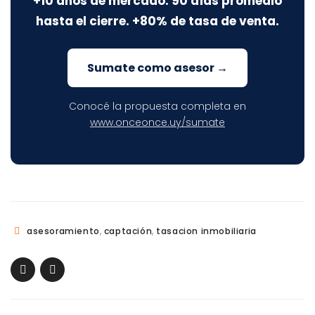
+10 años de mercado. 90 días promedio
hasta el cierre. +80% de tasa de venta.
Sumate como asesor →
Conocé la propuesta completa en
www.onceonce.uy/sumate
,
,
asesoramiento
captación
tasacion inmobiliaria