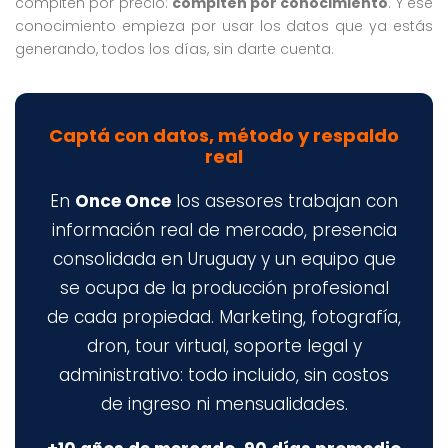
compiten por precio:
compiten por conocimiento
. Y ese
conocimiento empieza por usar los datos que ya estás
generando, todos los días, sin darte cuenta.
Captá con datos, método y respaldo
real
En
Once Once
los asesores trabajan con
información real de mercado, presencia
consolidada en Uruguay y un equipo que
se ocupa de la producción profesional
de cada propiedad. Marketing, fotografía,
dron, tour virtual, soporte legal y
administrativo: todo incluido, sin costos
de ingreso ni mensualidades.