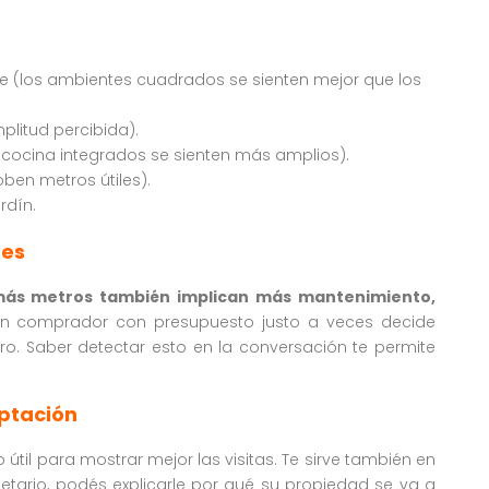
 (los ambientes cuadrados se sienten mejor que los
plitud percibida).
cocina integrados se sienten más amplios).
oben metros útiles).
rdín.
des
ás metros también implican más mantenimiento,
Un comprador con presupuesto justo a veces decide
ero. Saber detectar esto en la conversación te permite
ptación
útil para mostrar mejor las visitas. Te sirve también en
ietario, podés explicarle por qué su propiedad se va a