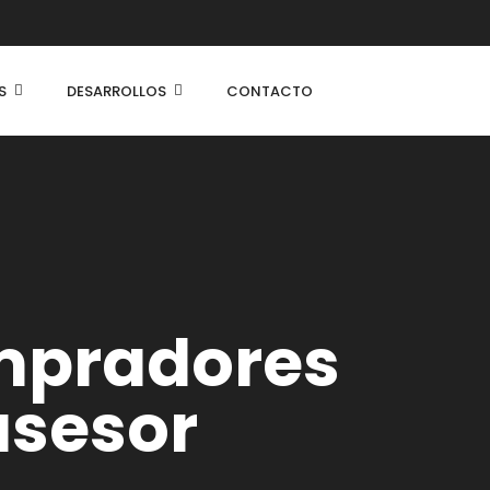
S
DESARROLLOS
CONTACTO
ompradores
asesor