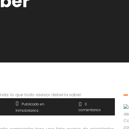
aber
Publicado en
0
comentarios
Inmobiliarios
cada comprador trae una lista propia de prioridades: