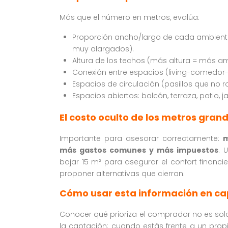
Más que el número en metros, evalúa:
Proporción ancho/largo de cada ambiente
muy alargados).
Altura de los techos (más altura = más am
Conexión entre espacios (living-comedor-
Espacios de circulación (pasillos que no r
Espacios abiertos: balcón, terraza, patio, ja
El costo oculto de los metros gran
Importante para asesorar correctamente:
m
más gastos comunes y más impuestos
. 
bajar 15 m² para asegurar el confort financi
proponer alternativas que cierran.
Cómo usar esta información en ca
Conocer qué prioriza el comprador no es solo 
la captación: cuando estás frente a un prop