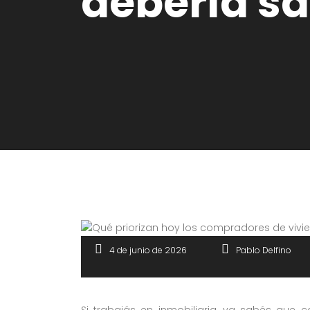
debería s
4 de junio de 2026
Pablo Delfino
Si trabajás en inmobiliaria, ya sabés que 