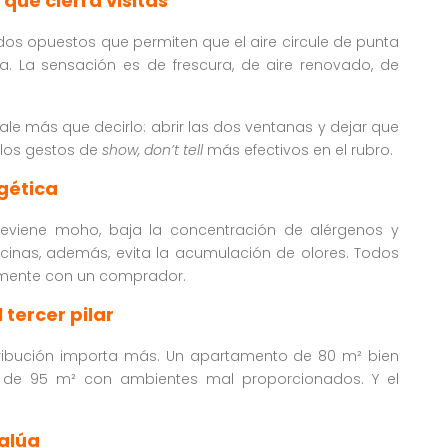
que cierra visitas
os opuestos que permiten que el aire circule de punta
. La sensación es de frescura, de aire renovado, de
vale más que decirlo: abrir las dos ventanas y dejar que
e los gestos de
show, don’t tell
más efectivos en el rubro.
gética
eviene moho, baja la concentración de alérgenos y
ocinas, además, evita la acumulación de olores. Todos
mente con un comprador.
 tercer pilar
tribución importa más. Un apartamento de 80 m² bien
o de 95 m² con ambientes mal proporcionados. Y el
alúa