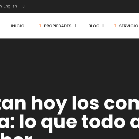
English
INICIO
PROPIEDADES
BLOG
SERVICIO
zan hoy los c
a: lo que todo 