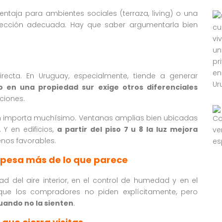
entaja para ambientes sociales (terraza, living) o una
tección adecuada. Hay que saber argumentarla bien
recta. En Uruguay, especialmente, tiende a generar
o en una propiedad sur exige otros diferenciales
aciones.
én importa muchísimo. Ventanas amplias bien ubicadas
Y en edificios,
a partir del piso 7 u 8 la luz mejora
enos favorables.
e pesa más de lo que parece
idad del aire interior, en el control de humedad y en el
 que los compradores no piden explícitamente, pero
uando no la sienten
.