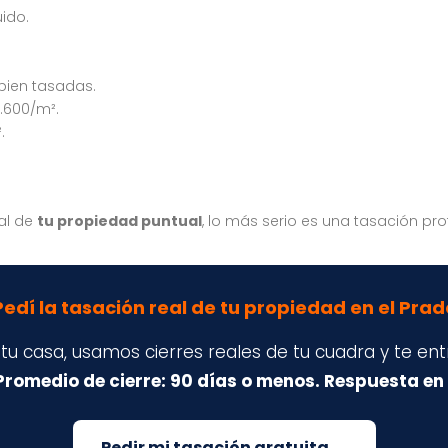
ido.
bien tasadas.
3.600/m².
.
eal de
tu propiedad puntual
, lo más serio es una tasación pro
Pedí la tasación real de tu propiedad en el Prad
 tu casa, usamos cierres reales de tu cuadra y te e
Promedio de cierre: 90 días o menos. Respuesta en
Pedir mi tasación gratuita →