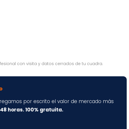
fesional con visita y datos cerrados de tu cuadra.
o
ntregamos por escrito el valor de mercado más
 48 horas. 100% gratuita.