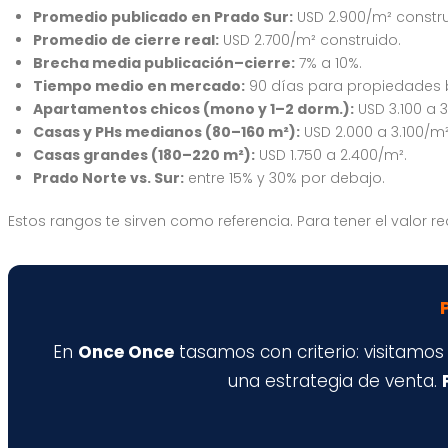
Promedio publicado en Prado Sur:
USD 2.900/m² constru
Promedio de cierre real:
USD 2.700/m² construido.
Brecha media publicación–cierre:
7% a 10%.
Tiempo medio en mercado:
90 días para propiedades 
Apartamentos chicos (mono y 1–2 dorm.):
USD 3.100 a 
Casas y PHs medianos (80–160 m²):
USD 2.000 a 3.100/m²
Casas grandes (180–220 m²):
USD 1.750 a 2.400/m².
Prado Norte vs. Sur:
entre 15% y 30% por debajo.
Estos rangos te sirven como referencia. Para tener el valor r
En
Once Once
tasamos con criterio: visitamos
una estrategia de venta.