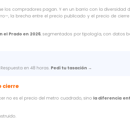
 que los compradores pagan. Y en un barrio con la diversid
o—, la brecha entre el precio publicado y el precio de cierr
en el Prado en 2026
, segmentados por tipología, con datos b
. Respuesta en 48 horas.
Pedí tu tasación →
 cierre
cer no es el precio del metro cuadrado, sino
la diferencia en
struido.