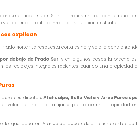
porque el ticket sube. Son padrones únicos con terreno d
 y el potencial tanto como la construcción existente.
ocos explican
rado Norte? La respuesta corta es no, y vale la pena entender 
 por debajo de Prado Sur
, y en algunos casos la brecha es 
 los reciclajes integrales recientes: cuando una propiedad de
 Puros
mparables directos.
Atahualpa, Bella Vista y Aires Puros o
el valor del Prado para fijar el precio de una propiedad en
o lo que pasa en Atahualpa puede dejar dinero arriba de 