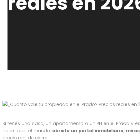
reales en 202
21 de junio de 2026
Pablo Delfino
Si tenés una casa, un apartamento o un PH en el Prado y 
hace todo el mundo:
abriste un portal inmobiliario, mir
precio real de cierre.