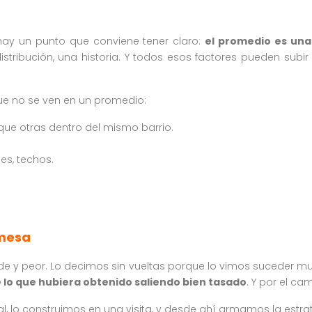
 hay un punto que conviene tener claro:
el promedio es una
istribución, una historia. Y todos esos factores pueden subir
ue no se ven en un promedio:
ue otras dentro del mismo barrio.
es, techos.
omesa
e y peor. Lo decimos sin vueltas porque lo vimos suceder mu
lo que hubiera obtenido saliendo bien tasado
. Y por el ca
l, lo construimos en una visita, y desde ahí armamos la estr