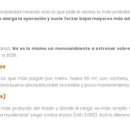
 tu propiedad mirando solo lo que pide el vecino, lo más proba
 alarga la operación y suele forzar bajas mayores más a
canza.
No es lo mismo un monoambiente a estrenar sobre 
r a 2026.
os
os que más pagan por metro: hasta 50 m², con cochera, e
na buena ubicación, ticket accesible y poco mantenimiento.
s)
 más profundo del Prado y donde el rango es más amplio. 
a modernizar” pega contra el piso (USD 2.000). Acá la diferenc