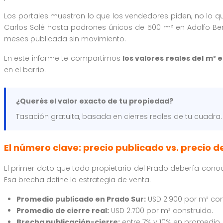
Los portales muestran lo que los vendedores piden, no lo
Carlos Solé hasta padrones únicos de 500 m² en Adolfo Berr
meses publicada sin movimiento.
En este informe te compartimos
los valores reales del m² 
en el barrio.
¿Querés el valor exacto de tu propiedad?
Tasación gratuita, basada en cierres reales de tu cuadra
El número clave: precio publicado vs. precio de
El primer dato que todo propietario del Prado debería cono
Esa brecha define la estrategia de venta.
Promedio publicado en Prado Sur:
USD 2.900 por m² con
Promedio de cierre real:
USD 2.700 por m² construido.
Brecha publicación-cierre:
entre 7% y 10% en promedio.