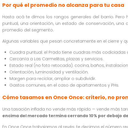
Por qué el promedio no alcanza para tu casa
Hasta acá te dimos los rangos generales del barrio. Pero
puntual, una orientación, un estado de conservación, una d
promedio del segmento.
Algunas variables que pesan concretamente en el cierre y q
Cuadra puntual: el Prado tiene cuadras más codiciadas q
Cercanía a Las Carmelitas, plazas y servicios.
Estado real (no foto retocada): cocina, baños, instalacion
Orientación, luminosidad y ventilación.
Margen para reciclar, ampliar o subdividir.
Gastos comunes, en el caso de apartamentos y PHs.
Cómo tasamos en Once Once: criterio, no pr
Una tasación inflada no vende más rápido — vende más tard
encima del mercado termina cerrando 10% por debajo de 
En Once Once trabajamos al revés: te decimos el número rea