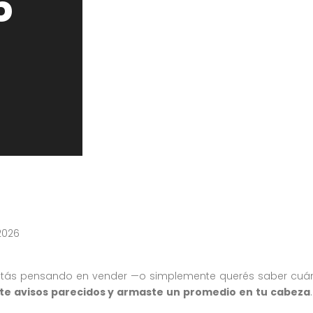
6
Publicado en
Asesoramiento
Inv
estás pensando en vender —o simplemente querés saber cuánt
aste avisos parecidos y armaste un promedio en tu cabeza