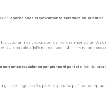
mos en
operaciones efectivamente cerradas en el barrio
.
as cuadras más codiciadas, los matices entre zonas, dónde 
como Carlos Solé, Adolfo Berro o Lucas Obes — y no aparece 
o cerramos tasaciones por planos ni por foto
. Estado, orie
rgen de negociación, plazo esperado, perfil de comprador 