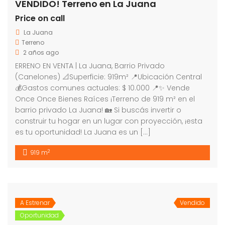
VENDIDO! Terreno en La Juana
Price on call
La Juana
Terreno
2 años ago
ERRENO EN VENTA | La Juana, Barrio Privado
(Canelones) 📐Superficie: 919m² 📍Ubicación Central
💰Gastos comunes actuales: $ 10.000 📍✨ Vende
Once Once Bienes Raíces ¡Terreno de 919 m² en el
barrio privado La Juana! 🏡 Si buscás invertir o
construir tu hogar en un lugar con proyección, ¡esta
es tu oportunidad! La Juana es un […]
2
919 m
A Estrenar
Vendido
Oportunidad