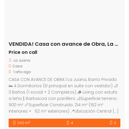
VENDIDA! Casa con avance de Obra, La Juana
Price on call
La Juana
Casa
1 año ago
CASA CON AVANCE DE OBRA | La Juana, Barrio Privado
🛌 4 Dormitorios (El principal en suite con vestidor) 🛁
3 Baños (1 social + 2 Completos) 🪵 Living con estufa
a leña 🍾 Barbacoa con parrillero 📐Superficie terreno:
900 m² 📏Superficie Construida: 214 m² (152 m²
interiores + 62 m² exteriores) 📍Ubicación Central […]
2
242 m
4
3