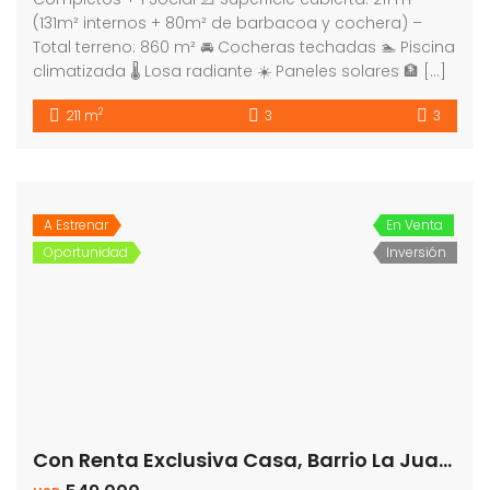
(131m² internos + 80m² de barbacoa y cochera) –
Total terreno: 860 m² 🚘 Cocheras techadas 🏊 Piscina
climatizada 🌡️ Losa radiante ☀️ Paneles solares 🏦 […]
2
211 m
3
3
A Estrenar
En Venta
Oportunidad
Inversión
Con Renta Exclusiva Casa, Barrio La Juana