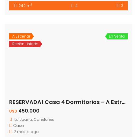
2
242 m
4
3
A Estrenar
En Venta
Recién Listado
RESERVADA! Casa 4 Dormitorios – A Estrenar – Entrega En 6 Meses
450.000
USD
La Juana, Canelones
Casa
2 meses ago