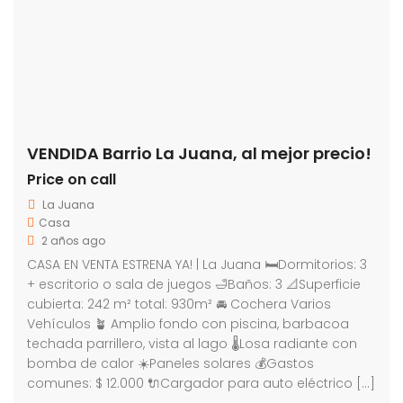
VENDIDA Barrio La Juana, al mejor precio!
Price on call
La Juana
Casa
2 años ago
CASA EN VENTA ESTRENA YA! | La Juana 🛏Dormitorios: 3
+ escritorio o sala de juegos 🛁Baños: 3 📐Superficie
cubierta: 242 m² total: 930m² 🚘 Cochera Varios
Vehículos 🪴 Amplio fondo con piscina, barbacoa
techada parrillero, vista al lago 🌡️Losa radiante con
bomba de calor ☀️Paneles solares 💰Gastos
comunes: $ 12.000 🔌Cargador para auto eléctrico […]