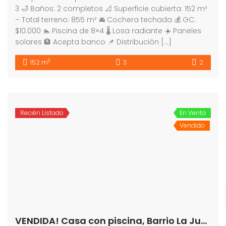
3 🛁 Baños: 2 completos 📐 Superficie cubierta: 152 m²
– Total terreno: 855 m² 🚘 Cochera techada 💰 GC:
$10.000 🏊 Piscina de 8×4 🌡️ Losa radiante ☀️ Paneles
solares 🏦 Acepta banco 📌 Distribución […]
2
152 m
3
2
Recién Listado
En Venta
Vendido
VENDIDA! Casa con piscina, Barrio La Juana