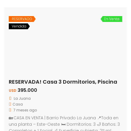
RESERVADO
En Venta
Vendida
RESERVADA! Casa 3 Dormitorios, Piscina
395.000
USD
La Juana
Casa
7 meses ago
🏡 CASA EN VENTA | Barrio Privado La Juana 📍Toda en
una planta – Este-Oeste 🛏 Dormitorios: 3 🛁 Baños: 3
Completos + 1 Social 📐 Superficie cubierta: 211 m²