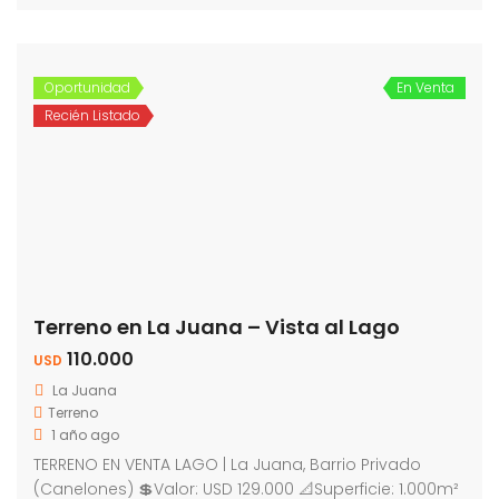
Oportunidad
En Venta
Recién Listado
Terreno en La Juana – Vista al Lago
110.000
USD
La Juana
Terreno
1 año ago
TERRENO EN VENTA LAGO | La Juana, Barrio Privado
(Canelones) 💲Valor: USD 129.000 📐Superficie: 1.000m²