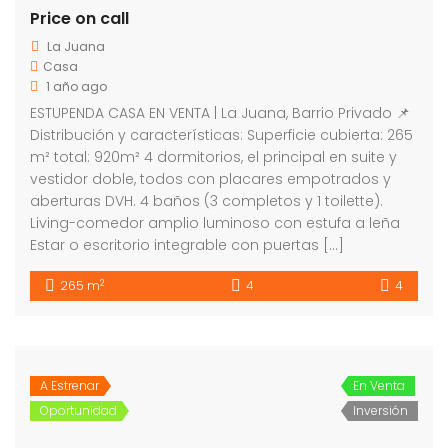
Price on call
La Juana
Casa
1 año ago
ESTUPENDA CASA EN VENTA | La Juana, Barrio Privado 📌
Distribución y características: Superficie cubierta: 265
m² total: 920m² 4 dormitorios, el principal en suite y
vestidor doble, todos con placares empotrados y
aberturas DVH. 4 baños (3 completos y 1 toilette).
Living-comedor amplio luminoso con estufa a leña
Estar o escritorio integrable con puertas […]
2
265 m
4
4
A Estrenar
En Venta
Oportunidad
Inversión