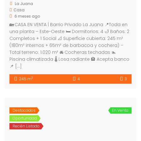
La Juana
Casa
6 meses ago
🏡 CASA EN VENTA | Barrio Privado La Juana 📍Toda en
una planta – Este-Oeste 🛏 Dormitorios: 4 🛁 Baños: 2
Completos + 1 Social 📐 Superficie cubierta: 245 m²
(180m² internos + 65m² de barbacoa y cochera) –
Total terreno: 1.020 m² 🚘 Cocheras techadas 🏊
Piscina climatizada 🌡️ Losa radiante 🏦 Acepta banco
📌 […]
2
245 m
4
3
Destacados
En Venta
Oportunidad
Recién Listado