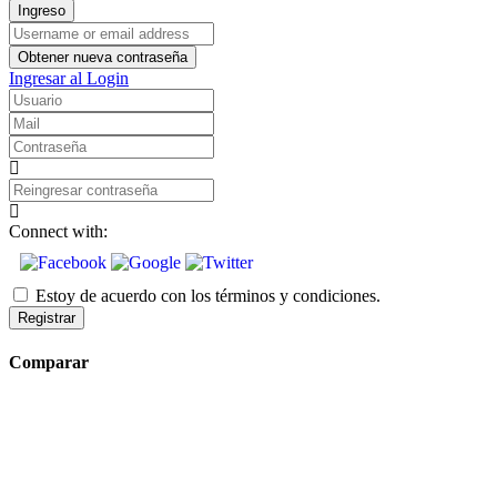
Ingreso
Username
or
Obtener nueva contraseña
email
Ingresar al Login
address
Usuario
Mail
Contraseña
Reingresar
contraseña
Connect with:
Estoy de acuerdo con los términos y condiciones.
Registrar
Comparar