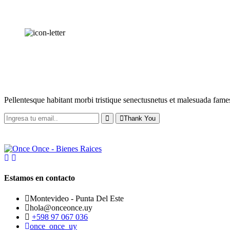
RECIBE NUESTRAS
NOVEDADES
Pellentesque habitant morbi tristique senectusnetus et malesuada fames
Thank You
Estamos en contacto
Montevideo - Punta Del Este
hola@onceonce.uy
+598 97 067 036
once_once_uy