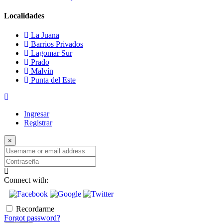
Localidades
La Juana
Barrios Privados
Lagomar Sur
Prado
Malvín
Punta del Este
Ingresar
Registrar
×
Username
or
Contraseña
email
address
Connect with:
Recordarme
Forgot password?