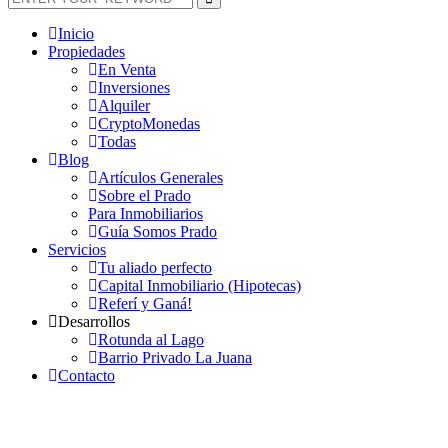
Inicio
Propiedades
En Venta
Inversiones
Alquiler
CryptoMonedas
Todas
Blog
Artículos Generales
Sobre el Prado
Para Inmobiliarios
Guía Somos Prado
Servicios
Tu aliado perfecto
Capital Inmobiliario (Hipotecas)
Referí y Ganá!
Desarrollos
Rotunda al Lago
Barrio Privado La Juana
Contacto