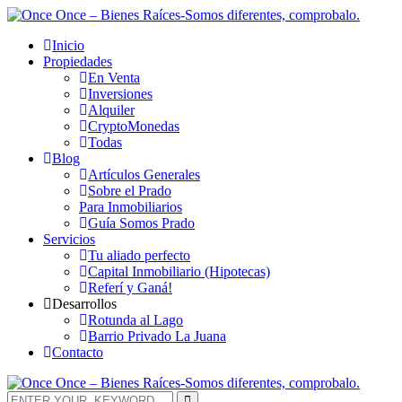
Inicio
Propiedades
En Venta
Inversiones
Alquiler
CryptoMonedas
Todas
Blog
Artículos Generales
Sobre el Prado
Para Inmobiliarios
Guía Somos Prado
Servicios
Tu aliado perfecto
Capital Inmobiliario (Hipotecas)
Referí y Ganá!
Desarrollos
Rotunda al Lago
Barrio Privado La Juana
Contacto