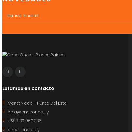
Estamos en contacto
Montevideo - Punta Del Este
hola@onceonce.uy
+598 97 067 036
once_once_uy