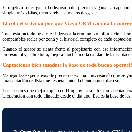
El objetivo no es ganar la discusión del precio, es ganar la captaci
simple: más visitas, menos rebajas, menos desgaste.
El rol del sistema: por qué Vivvo CRM cambia la conver
Toda esta metodología cae si llegás a la reunión sin información. P
comparables reales por zona y el historial completo de cada captación 
Cuando el asesor se sienta frente al propietario con esa informaci
profesional y, sobre todo, mejora muchísimo la calidad de las captacio
Captaciones bien tasadas: la base de toda buena operaci
Manejar las expectativas de precio no es una conversación que se ga
una captación realista que respeta tanto al cliente como al asesor.
Los asesores que mejor captan en Uruguay no son los que aceptan cual
la operación con todo alineado desde el día uno. Esa es la base de las
En
Once Once
los asesores trabajan con Vivvo CRM, com