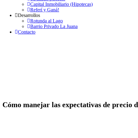
Capital Inmobiliario (Hipotecas)
Referí y Ganá!
Desarrollos
Rotunda al Lago
Barrio Privado La Juana
Contacto
Cómo manejar las expectativas de precio de