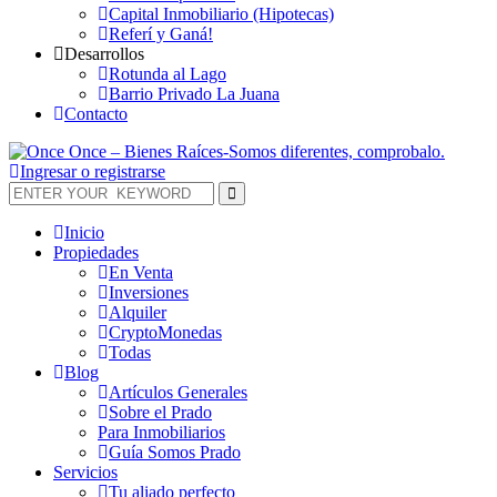
Capital Inmobiliario (Hipotecas)
Referí y Ganá!
Desarrollos
Rotunda al Lago
Barrio Privado La Juana
Contacto
Ingresar o registrarse
Inicio
Propiedades
En Venta
Inversiones
Alquiler
CryptoMonedas
Todas
Blog
Artículos Generales
Sobre el Prado
Para Inmobiliarios
Guía Somos Prado
Servicios
Tu aliado perfecto