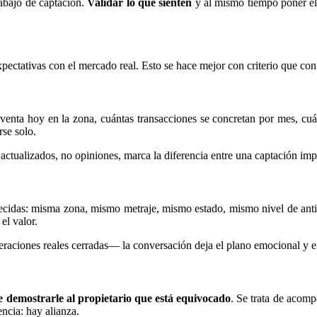
rabajo de captación.
Validar lo que sienten
y al mismo tiempo poner el
expectativas con el mercado real. Esto se hace mejor con criterio que con
n venta hoy en la zona, cuántas transacciones se concretan por mes, cu
rse solo.
actualizados, no opiniones, marca la diferencia entre una captación imp
ecidas: misma zona, mismo metraje, mismo estado, mismo nivel de antigüe
el valor.
eraciones reales cerradas— la conversación deja el plano emocional y en
de demostrarle al propietario que está equivocado
. Se trata de acomp
encia: hay alianza.