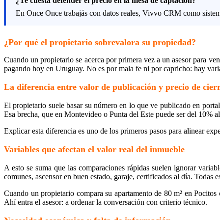
¿Te cuesta defender el precio en la mesa de captación?
En Once Once trabajás con datos reales, Vivvo CRM como sistema
¿Por qué el propietario sobrevalora su propiedad?
Cuando un propietario se acerca por primera vez a un asesor para vende
pagando hoy en Uruguay. No es por mala fe ni por capricho: hay varia
La diferencia entre valor de publicación y precio de cier
El propietario suele basar su número en lo que ve publicado en porta
Esa brecha, que en Montevideo o Punta del Este puede ser del 10% al 
Explicar esta diferencia es uno de los primeros pasos para alinear exp
Variables que afectan el valor real del inmueble
A esto se suma que las comparaciones rápidas suelen ignorar variables
comunes, ascensor en buen estado, garaje, certificados al día. Todas e
Cuando un propietario compara su apartamento de 80 m² en Pocitos co
Ahí entra el asesor: a ordenar la conversación con criterio técnico.