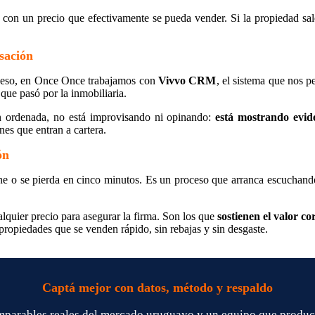
ón con un precio que efectivamente se pueda vender. Si la propiedad s
sación
or eso, en Once Once trabajamos con
Vivvo CRM
, el sistema que nos 
que pasó por la inmobiliaria.
ón ordenada, no está improvisando ni opinando:
está mostrando evid
nes que entran a cartera.
ón
ne o se pierda en cinco minutos. Es un proceso que arranca escuchando
quier precio para asegurar la firma. Son los que
sostienen el valor co
 propiedades que se venden rápido, sin rebajas y sin desgaste.
Captá mejor con datos, método y respaldo
parables reales del mercado uruguayo y un equipo que produce