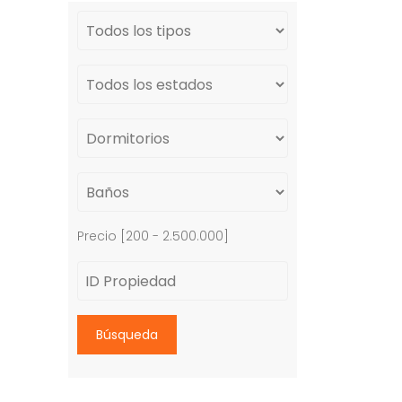
Precio [
200
-
2.500.000
]
Búsqueda