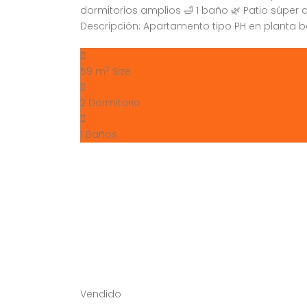
dormitorios amplios 🛁 1 baño 🌿 Patio súper d
Descripción: Apartamento tipo PH en planta b
2
59 m
Size
2
Dormitorio
1
Baños
Vendido