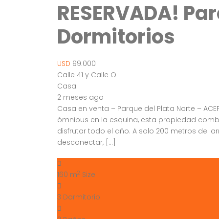
RESERVADA! Parq
Dormitorios
USD
99.000
Calle 41 y Calle O
Casa
2 meses ago
Casa en venta – Parque del Plata Norte – AC
ómnibus en la esquina, esta propiedad comb
disfrutar todo el año. A solo 200 metros del ar
desconectar, […]
2
160 m
Size
3
Dormitorio