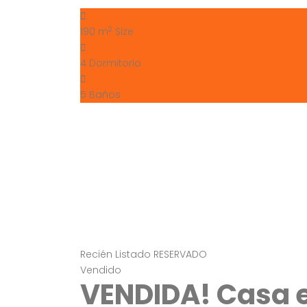
2
190 m
Size
4
Dormitorio
5
Baños
Recién Listado
RESERVADO
Vendido
VENDIDA! Casa e