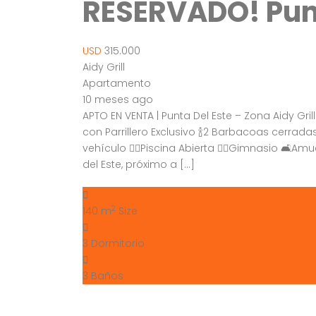
RESERVADO! Punta
USD
315.000
Aidy Grill
Apartamento
10 meses ago
APTO EN VENTA | Punta Del Este – Zona Aidy Gril
con Parrillero Exclusivo 🍾2 Barbacoas cerrad
vehículo 🏊‍♂️Piscina Abierta 🏋️‍♂️Gimnasio 
del Este, próximo a […]
2
140 m
Size
3
Dormitorio
3
Baños