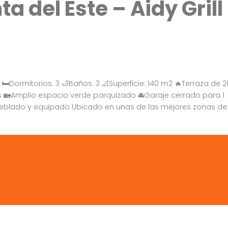
 del Este – Aidy Grill
l 🛏Dormitorios: 3 🛁Baños: 3 📐Superficie: 140 m2 🔥Terraza de
as 🏡Amplio espacio verde parquizado 🚘Garaje cerrado para 1
🛋Amueblado y equipado Ubicado en unas de las mejores zonas de