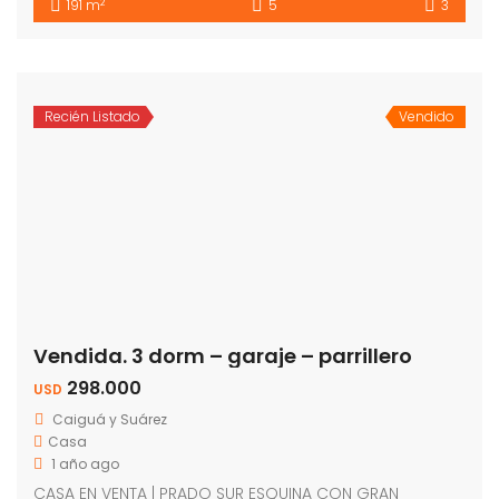
2
191 m
5
3
Recién Listado
Vendido
Vendida. 3 dorm – garaje – parrillero
298.000
USD
Caiguá y Suárez
Casa
1 año ago
CASA EN VENTA | PRADO SUR ESQUINA CON GRAN