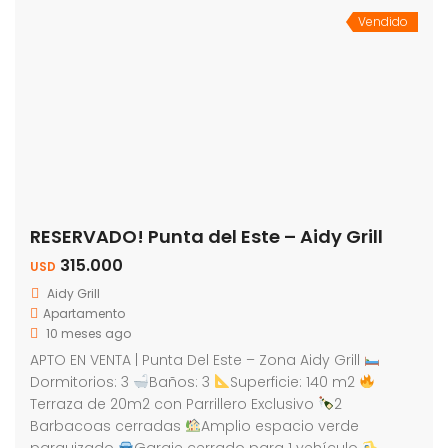
Vendido
RESERVADO! Punta del Este – Aidy Grill
315.000
USD
Aidy Grill
Apartamento
10 meses ago
APTO EN VENTA | Punta Del Este – Zona Aidy Grill
Dormitorios: 3
Baños: 3
Superficie: 140 m2
Terraza de 20m2 con Parrillero Exclusivo
2
Barbacoas cerradas
Amplio espacio verde
parquizado
Garaje cerrado para 1 vehículo