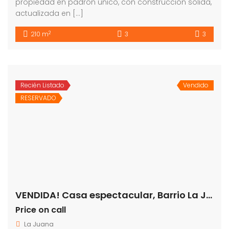
propiedad en padrón único, con construcción sólida,
actualizada en […]
2
210 m
3
3
Recién Listado
Vendido
RESERVADO
VENDIDA! Casa espectacular, Barrio La Juana
Price on call
La Juana