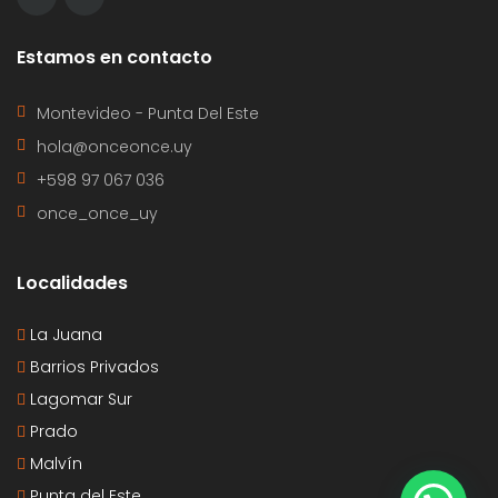
Estamos en contacto
Montevideo - Punta Del Este
hola@onceonce.uy
+598 97 067 036
once_once_uy
Localidades
La Juana
Barrios Privados
Lagomar Sur
Prado
Malvín
Punta del Este