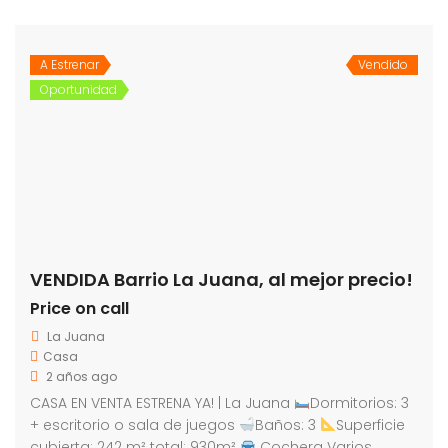
A Estrenar
Vendido
Oportunidad
VENDIDA Barrio La Juana, al mejor precio!
Price on call
La Juana
Casa
2 años ago
CASA EN VENTA ESTRENA YA! | La Juana
Dormitorios: 3
+ escritorio o sala de juegos
Baños: 3
Superficie
cubierta: 242 m² total: 930m²
Cochera Varios