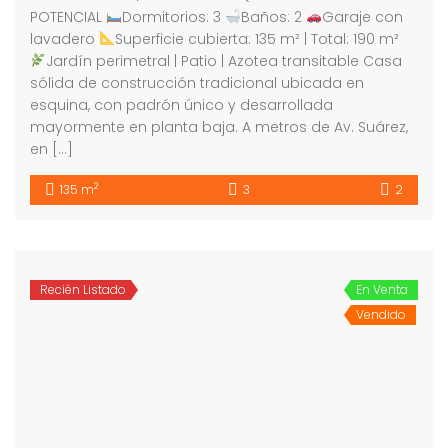
POTENCIAL
Dormitorios: 3
Baños: 2
Garaje con
lavadero
Superficie cubierta: 135 m² | Total: 190 m²
Jardín perimetral | Patio | Azotea transitable Casa
sólida de construcción tradicional ubicada en
esquina, con padrón único y desarrollada
mayormente en planta baja. A metros de Av. Suárez,
en […]
2
135 m
3
2
Recién Listado
En Venta
Vendido