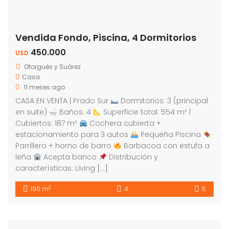
Vendida Fondo, Piscina, 4 Dormitorios
450.000
USD
Otorgués y Suárez
Casa
11 meses ago
CASA EN VENTA | Prado Sur
Dormitorios: 3 (principal
en suite)
Baños: 4
Superficie total: 554 m² |
Cubiertos: 187 m²
Cochera cubierta +
estacionamiento para 3 autos
Pequeña Piscina
Parrillero + horno de barro
Barbacoa con estufa a
leña
Acepta banco
Distribución y
características: Living […]
2
190 m
4
5