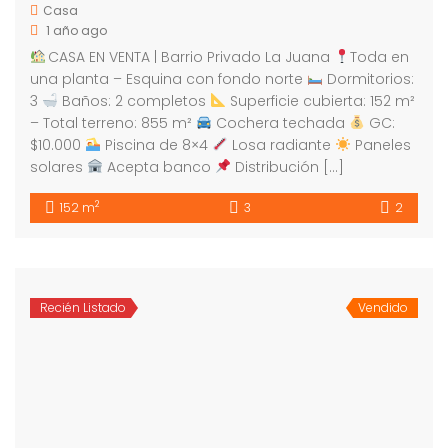
Casa
1 año ago
CASA EN VENTA | Barrio Privado La Juana
Toda en
una planta – Esquina con fondo norte
Dormitorios:
3
Baños: 2 completos
Superficie cubierta: 152 m²
– Total terreno: 855 m²
Cochera techada
GC:
$10.000
Piscina de 8×4
Losa radiante
Paneles
solares
Acepta banco
Distribución […]
2
152 m
3
2
Recién Listado
Vendido