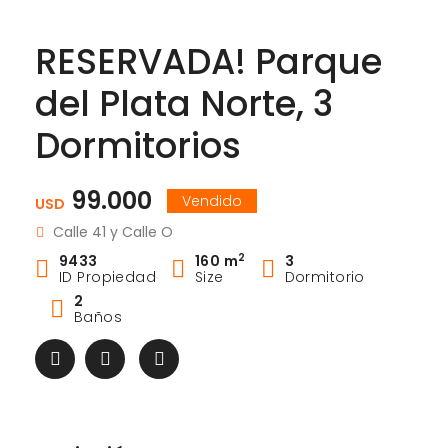
RESERVADA! Parque
del Plata Norte, 3
Dormitorios
99.000
Vendido
USD
Calle 41 y Calle O
2
9433
160 m
3
ID Propiedad
Size
Dormitorio
2
Baños