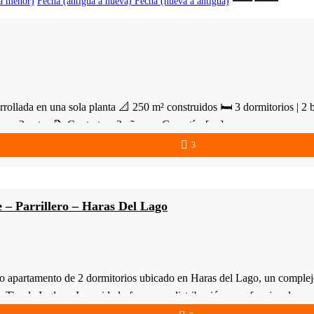
a menor)
Fecha (antigua a nueva)
Fecha (nueva a antigua)
da en una sola planta 📐 250 m² construidos 🛏 3 dormitorios | 2 ba
para 2 autos 📝 Contrato a 2 años — Garantía: […]
3
 – Parrillero – Haras Del Lago
ento de 2 dormitorios ubicado en Haras del Lago, un complejo que
 Tienda Inglesa. La unidad ofrece una distribución muy funcional, co