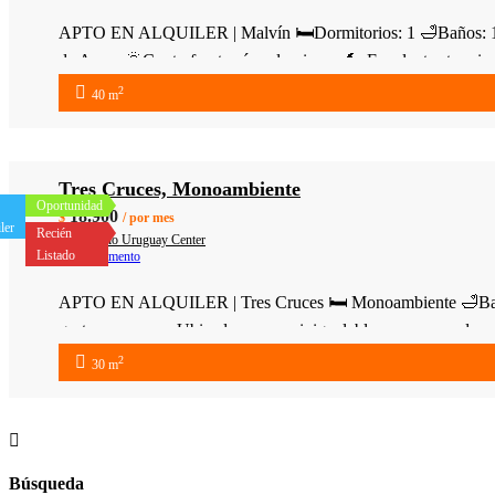
APTO EN ALQUILER | Malvín 🛏Dormitorios: 1 🛁Baños: 1 📐Su
de Anca. 🌞Contrafrente súper luminoso 🔨 Excelentes termin
2
40 m
Tres Cruces, Monoambiente
Oportunidad
18.900
$
/ por mes
ler
Recién
Edificio Uruguay Center
Listado
Apartamento
APTO EN ALQUILER | Tres Cruces 🛏 Monoambiente 🛁Baños: 1
gastos comunes. Ubicado en zona inigualable a pocas cuadras 
2
30 m
Búsqueda