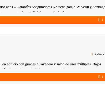
s años – Garantías Aseguradoras No tiene garaje 📍 Verdi y Santiag
 y horno empotrados. 🔥 Balcón pequeño […]
1
2 años a
dificio con gimnasio, lavadero y salón de usos múltiples. Bajos
rantías: Contaduría o Anda Los precios publicados […]
1