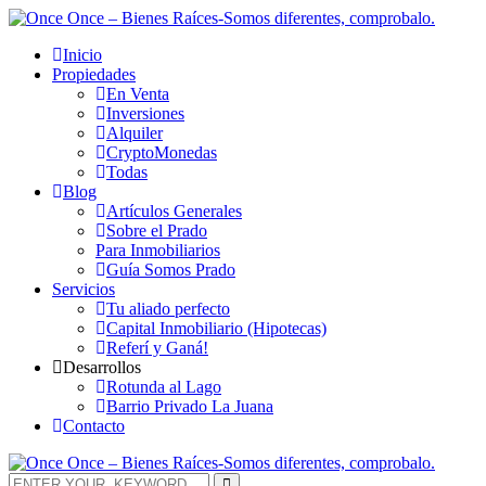
Inicio
Propiedades
En Venta
Inversiones
Alquiler
CryptoMonedas
Todas
Blog
Artículos Generales
Sobre el Prado
Para Inmobiliarios
Guía Somos Prado
Servicios
Tu aliado perfecto
Capital Inmobiliario (Hipotecas)
Referí y Ganá!
Desarrollos
Rotunda al Lago
Barrio Privado La Juana
Contacto