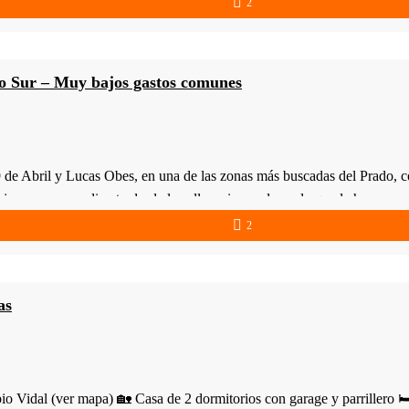
2
do Sur – Muy bajos gastos comunes
 y Lucas Obes, en una de las zonas más buscadas del Prado, con ex
ja, con acceso directo desde la calle y sin escaleras, lo que la hace mu
2
as
 (ver mapa) 🏡 Casa de 2 dormitorios con garage y parrillero 🛏 2 do