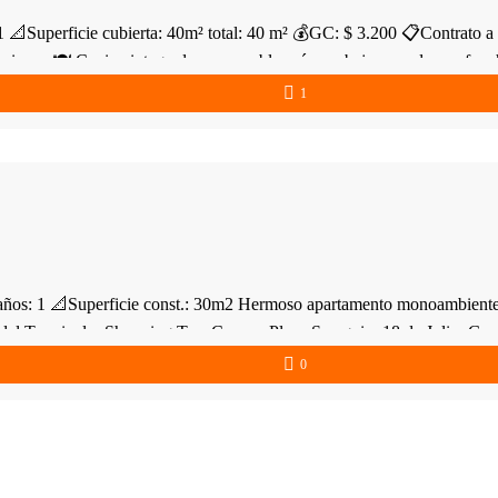
perficie cubierta: 40m² total: 40 m² 💰GC: $ 3.200 📋Contrato a do
aciones 🍽️ Cocina integrada con muebles aéreos, bajo mesada, anafe
1
 📐Superficie const.: 30m2 Hermoso apartamento monoambiente, en e
del Terminal y Shopping Tres Cruces, Plaza Seregni y 18 de Julio. Ga
0