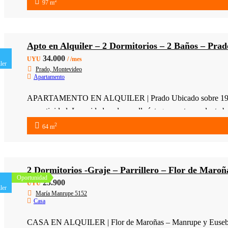
2
97 m
Apto en Alquiler – 2 Dormitorios – 2 Baños – Pra
34.000
UYU
/ /mes
ler
Prado, Montevideo
Apartamento
APARTAMENTO EN ALQUILER | Prado Ubicado sobre 19 de Abril
conectividad. La unidad se desarrolla íntegramente en planta ba
2
64 m
2 Dormitorios -Graje – Parrillero – Flor de Maroñ
Oportunidad
25.900
UYU
ler
María Manrupe 5152
Casa
CASA EN ALQUILER | Flor de Maroñas – Manrupe y Eusebio Vidal