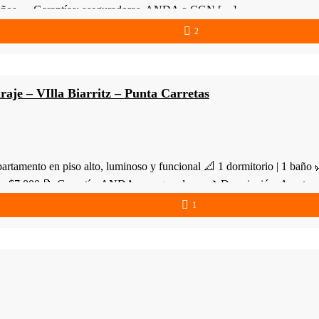
 2 años — Garantías: aseguradoras, ANDA o CGN […]
2
aje – VIlla Biarritz – Punta Carretas
amento en piso alto, luminoso y funcional 📐 1 dormitorio | 1 baño 🌿
nes: $7.800 📝 Garantía: ANDA o aseguradoras 📌 Descripción: Aparta
1