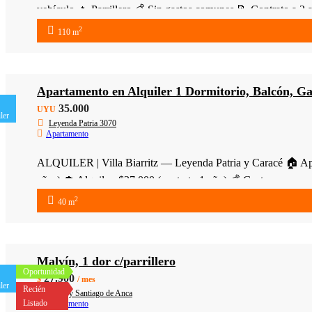
vehículo 🔥 Parrillero 💰 Sin gastos comunes 📝 Contrato a
2
110 m
Apartamento en Alquiler 1 Dormitorio, Balcón, Gar
35.000
UYU
ler
Leyenda Patria 3070
Apartamento
ALQUILER | Villa Biarritz — Leyenda Patria y Caracé 🏠 Apart
años) 💲 Alquiler: $37.000 (contrato 1 año) 💰 Gastos comu
2
40 m
Malvín, 1 dor c/parrillero
Oportunidad
27.900
$
/ mes
ler
Recién
Verdi y Santiago de Anca
Listado
Apartamento