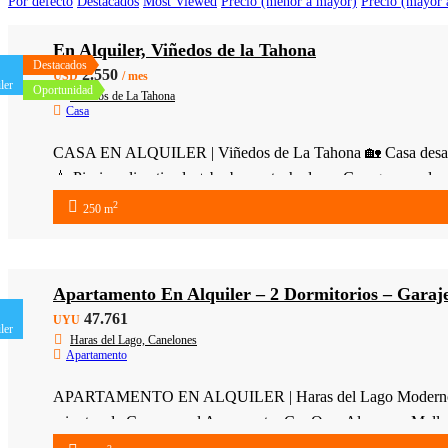
Por defecto
Destacados
Most Viewed
Precio (menor a mayor)
Precio (mayor 
En Alquiler, Viñedos de la Tahona
Destacados
2.550
USD
/ mes
ler
Oportunidad
Viñedos de La Tahona
Casa
CASA EN ALQUILER | Viñedos de La Tahona 🏡 Casa desarrolla
💧 Piscina climatizada + barbacoa techada 🚗 Garage cerrado 
2
250 m
Apartamento En Alquiler – 2 Dormitorios – Garaje
47.761
UYU
ler
Haras del Lago, Canelones
Apartamento
APARTAMENTO EN ALQUILER | Haras del Lago Moderno apartam
minutos de Carrasco, el Aeropuerto, Car One, Almenara Mall y