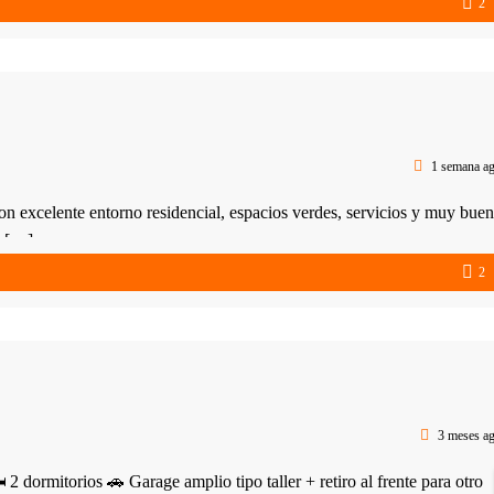
2
1 semana a
celente entorno residencial, espacios verdes, servicios y muy bue
y […]
2
3 meses a
rmitorios 🚗 Garage amplio tipo taller + retiro al frente para otro