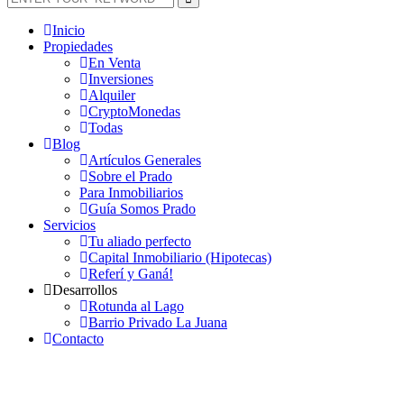
Inicio
Propiedades
En Venta
Inversiones
Alquiler
CryptoMonedas
Todas
Blog
Artículos Generales
Sobre el Prado
Para Inmobiliarios
Guía Somos Prado
Servicios
Tu aliado perfecto
Capital Inmobiliario (Hipotecas)
Referí y Ganá!
Desarrollos
Rotunda al Lago
Barrio Privado La Juana
Contacto