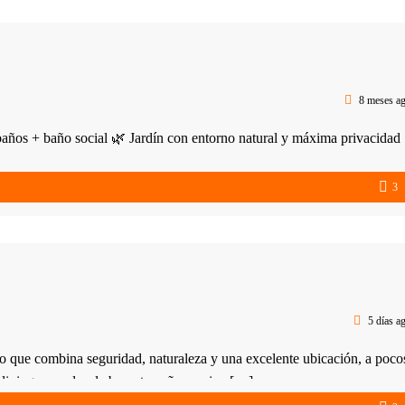
8 meses a
ños + baño social 🌿 Jardín con entorno natural y máxima privacidad
3
5 días a
 combina seguridad, naturaleza y una excelente ubicación, a poco
n living comedor de buen tamaño, cocina […]