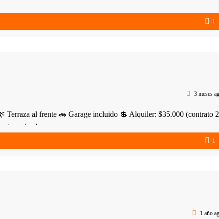
1
3 meses a
 Terraza al frente 🚗 Garage incluido 💲 Alquiler: $35.000 (contrato 2
mento en […]
1
1 año a