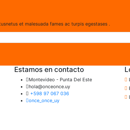
ctusnetus et malesuada fames ac turpis egestases .
Estamos en contacto
L
Montevideo - Punta Del Este
hola@onceonce.uy
B
+598 97 067 036
once_once_uy