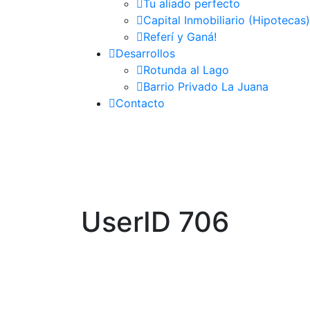
Tu aliado perfecto
Capital Inmobiliario (Hipotecas)
Referí y Ganá!
Desarrollos
Rotunda al Lago
Barrio Privado La Juana
Contacto
UserID 706