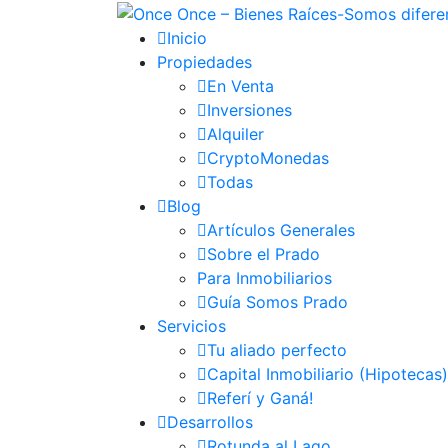
Inicio
Propiedades
En Venta
Inversiones
Alquiler
CryptoMonedas
Todas
Blog
Artículos Generales
Sobre el Prado
Para Inmobiliarios
Guía Somos Prado
Servicios
Tu aliado perfecto
Capital Inmobiliario (Hipotecas)
Referí y Ganá!
Desarrollos
Rotunda al Lago