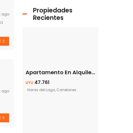
Propiedades
s ago
Recientes
 a
2
Apartamento En Alquiler – 2 Dormitorios – Garaje – Parrillero – Haras Del Lago
47.761
UYU
Haras del Lago, Canelones
s ago
5