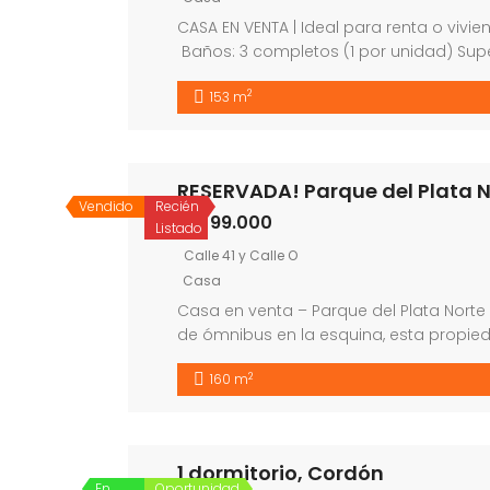
CASA EN VENTA | Ideal para renta o vivien
Baños: 3 completos (1 por unidad) Super
techada para 2 vehículos Espacio adic
2
153 m
acepta banco Distribución y caracterís
RESERVADA! Parque del Plata N
Vendido
Recién
99.000
USD
Listado
Calle 41 y Calle O
Casa
Casa en venta – Parque del Plata Nort
de ómnibus en la esquina, esta propi
ideal para disfrutar todo el año. A solo
2
160 m
relajarse y desconectar, […]
1 dormitorio, Cordón
En
Oportunidad