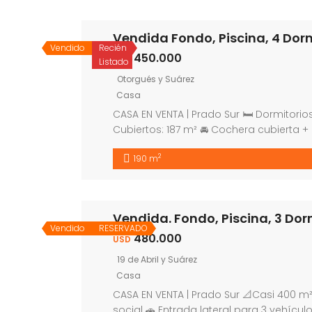
Vendida Fondo, Piscina, 4 Dor
Vendido
Recién
450.000
USD
Listado
Otorgués y Suárez
Casa
CASA EN VENTA | Prado Sur 🛏 Dormitorios: 
Cubiertos: 187 m² 🚘 Cochera cubierta +
horno de barro 🔥 Barbacoa con estufa a
2
190 m
Vendida. Fondo, Piscina, 3 Dor
Vendido
RESERVADO
480.000
USD
19 de Abril y Suárez
Casa
CASA EN VENTA | Prado Sur 📐Casi 400 m² 
social 🚗 Entrada lateral para 3 vehículo