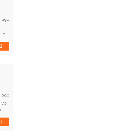
s ago
 📌
 […]
1
s ago
sivo
a
1