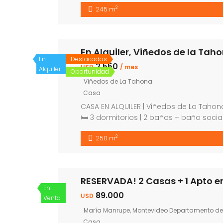
2
245 m
[…]
En Alquiler, Viñedos de la Tah
En
Destacados
2.550
USD
/ mes
Alquiler
Oportunidad
Viñedos de La Tahona
Casa
CASA EN ALQUILER | Viñedos de La Tahon
🛏 3 dormitorios | 2 baños + baño socia
climatizada + barbacoa techada 🚗 Gar
2
250 m
RESERVADA! 2 Casas + 1 Apto e
En
89.000
USD
Venta
María Manrupe, Montevideo Departamento de
Casa