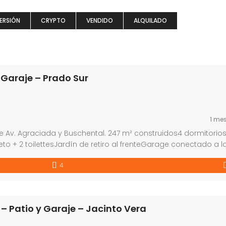
ERSIÓN
CRYPTO
VENDIDO
ALQUILADO
 Garaje – Prado Sur
1 me
e Av. Agraciada y Buschental. 247 m² construidos4 dormitorios
eto + 2 toilettesJardín de retiro al frenteGarage conectado a l
ripción: Si buscás una casa con metros de verdad, ambiente
4
 ser […]
– Patio y Garaje – Jacinto Vera