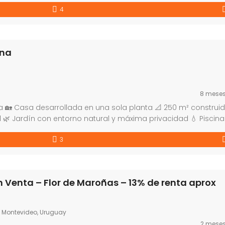
4
ona
8 mese
a 🏡 Casa desarrollada en una sola planta 📐 250 m² construi
l 🌿 Jardín con entorno natural y máxima privacidad 💧 Piscina
age cerrado para 2 autos 📝 Contrato a 2 años — Garantía: [
3
n Venta – Flor de Maroñas – 13% de renta aprox
 Montevideo, Uruguay
2 mese