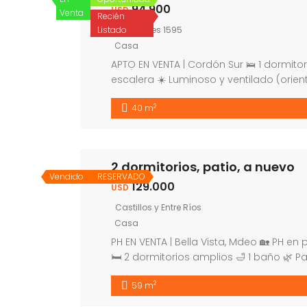
94.900
USD
Venta
Recién
Listado
Canelones 1595
Casa
APTO EN VENTA | Cordón Sur 🛌 1 dormitor
escalera ☀️ Luminoso y ventilado (orien
Descripción: Apartamento ubicado en C
2
40 m
2 dormitorios, patio, a nuevo
Vendido
RESERVADO
129.000
USD
Castillos y Entre Ríos
Casa
PH EN VENTA | Bella Vista, Mdeo 🏡 PH en
🛏 2 dormitorios amplios 🛁 1 baño 🌿 P
Entre Ríos 📌 Descripción: Apartamento 
2
59 m