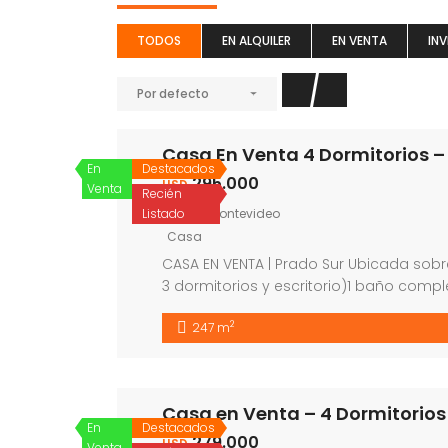
TODOS
EN ALQUILER
EN VENTA
INV
Por defecto
Casa En Venta 4 Dormitorios –
En
Destacados
295.000
USD
Venta
Recién
Listado
Prado, Montevideo
Casa
CASA EN VENTA | Prado Sur Ubicada sobr
3 dormitorios y escritorio)1 baño compl
casa y con acceso independiente Desc
2
247 m
amplios y mucho potencial, esta puede
Casa en Venta – 4 Dormitorios 
En
Destacados
279.000
USD
Venta