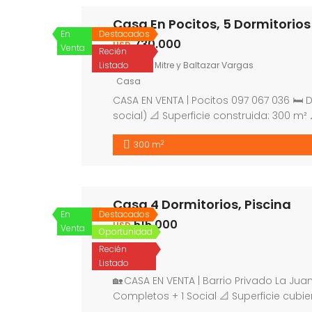
Casa En Pocitos, 5 Dormitorios
En
Destacados
730.000
USD
Venta
Recién
Listado
Bartolito Mitre y Baltazar Vargas
Casa
CASA EN VENTA | Pocitos 097 067 036 🛏 D
social) 📐 Superficie construida: 300 m² 
vehículos 🌡️ Calefacción y agua calient
2
300 m
Excelente […]
Casa 4 Dormitorios, Piscina
En
Destacados
515.000
USD
Venta
Oportunidad
La Juana
Recién
Casa
Listado
🏡 CASA EN VENTA | Barrio Privado La Ju
Completos + 1 Social 📐 Superficie cub
Total terreno: 1.020 m² 🚘 Cocheras tech