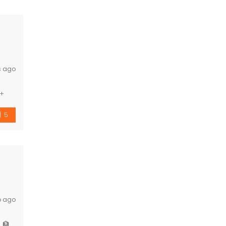
s ago
 +
g […]
5
o ago
 🏦