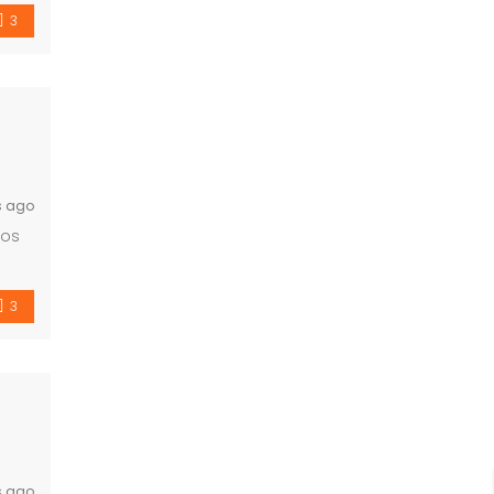
3
s ago
dos
…]
3
s ago