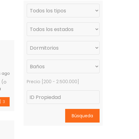
s ago
Precio [
200
-
2.500.000
]
 (o
a
s
3
Búsqueda