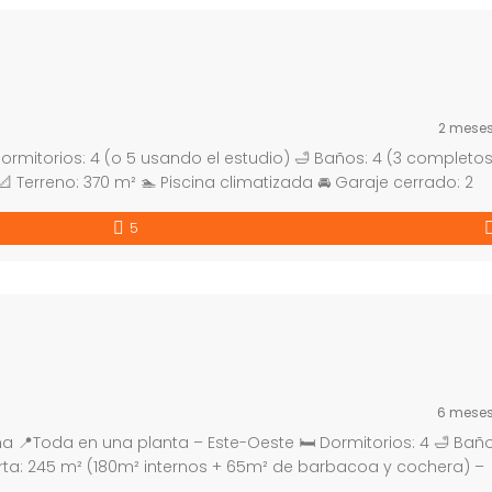
2 mese
ormitorios: 4 (o 5 usando el estudio) 🛁 Baños: 4 (3 completos
📐 Terreno: 370 m² 🏊 Piscina climatizada 🚘 Garaje cerrado: 2
e central por caldereta a gas Distribución y características
5
6 mese
ana 📍Toda en una planta – Este-Oeste 🛏 Dormitorios: 4 🛁 Baño
ierta: 245 m² (180m² internos + 65m² de barbacoa y cochera) –
adas 🏊 Piscina climatizada 🌡️ Losa radiante 🏦 Acepta banco 