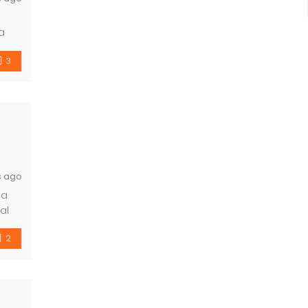
a
3
s ago
da
al
ra
2