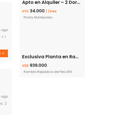
Apto en Alquiler – 2 Dormitorios – 2 Baños – Prado Sur – Muy bajos gastos comunes
34.000
UYU
/ /mes
Prado, Montevideo
s ago
 + 1
4
Exclusiva Planta en Rambla de Pocitos – 4 Dormitorios + Servicio – Parrillero – Vista Al Mar
939.000
USD
Rambla República del Perú 819
s ago
s: 2
