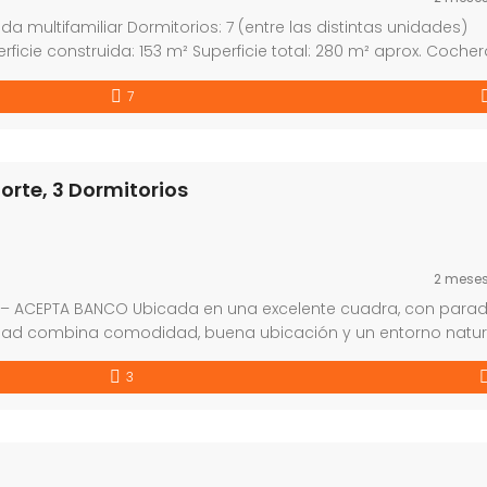
da multifamiliar Dormitorios: 7 (entre las distintas unidades)
ficie construida: 153 m² Superficie total: 280 m² aprox. Cocher
ional para estacionar otro vehículo Sin gastos comunes No
7
ticas: Propiedad en régimen de […]
orte, 3 Dormitorios
2 mese
e – ACEPTA BANCO Ubicada en una excelente cuadra, con para
edad combina comodidad, buena ubicación y un entorno natur
 200 metros del arroyo Solís, en una zona tranquila, perfecta pa
3