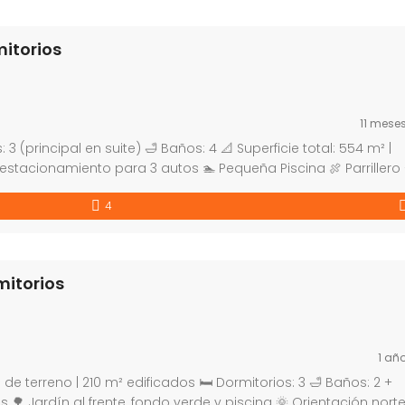
mitorios
11 mese
3 (principal en suite) 🛁 Baños: 4 📐 Superficie total: 554 m² |
 estacionamiento para 3 autos 🏊 Pequeña Piscina 🍖 Parrillero
 leña 🏦 Acepta banco 📌 Distribución y características: Livin
4
mitorios
1 añ
de terreno | 210 m² edificados 🛏 Dormitorios: 3 🛁 Baños: 2 +
s 🌳 Jardín al frente, fondo verde y piscina 🌞 Orientación norte