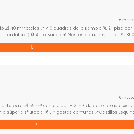
5 mese
io 📐 40 m² totales 📍 A 6 cuadras de la Rambla 🪜 2° piso por
tación lateral) 🏦 Apto Banco 💰 Gastos comunes bajos: $2.300
ordón Sur, en una zona ideal para quienes buscan cercanía a
1
6 mese
 planta baja 📐 59 m² construidos + 21 m² de patio de uso exclu
atio súper disfrutable 💰 Sin gastos comunes 📍Castillos Esquin
tipo PH en planta baja en Bella Vista, completamente […]
2