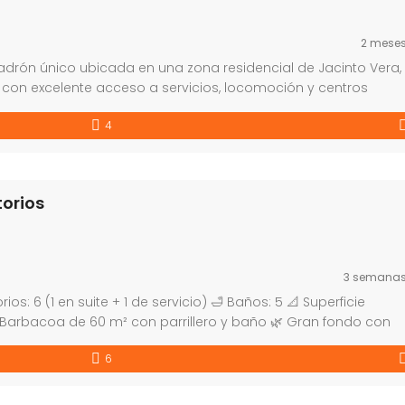
2 mese
adrón único ubicada en una zona residencial de Jacinto Vera,
, con excelente acceso a servicios, locomoción y centros
característica de las calles tradicionales del barrio. La
4
 y cuenta con […]
orios
3 semana
s: 6 (1 en suite + 1 de servicio) 🛁 Baños: 5 📐 Superficie
 Barbacoa de 60 m² con parrillero y baño 🌿 Gran fondo con
ulos + espacio adicional 🌡️ Calefacción central ❄️ […]
6