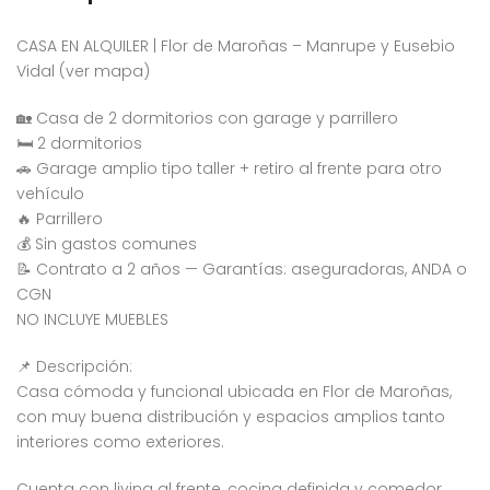
CASA EN ALQUILER | Flor de Maroñas – Manrupe y Eusebio
Vidal (ver mapa)
🏡 Casa de 2 dormitorios con garage y parrillero
🛏 2 dormitorios
🚗 Garage amplio tipo taller + retiro al frente para otro
vehículo
🔥 Parrillero
💰 Sin gastos comunes
📝 Contrato a 2 años — Garantías: aseguradoras, ANDA o
CGN
NO INCLUYE MUEBLES
📌 Descripción:
Casa cómoda y funcional ubicada en Flor de Maroñas,
con muy buena distribución y espacios amplios tanto
interiores como exteriores.
Cuenta con living al frente, cocina definida y comedor