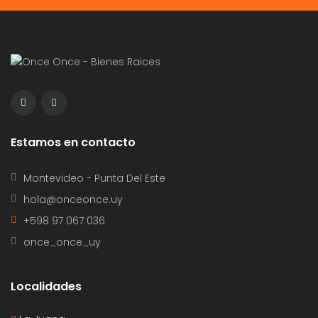
Estamos en contacto
Montevideo - Punta Del Este
hola@onceonce.uy
+598 97 067 036
once_once_uy
Localidades