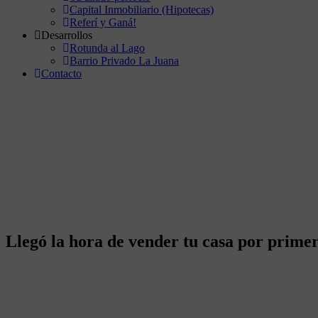
Capital Inmobiliario (Hipotecas)
Referí y Ganá!
Desarrollos
Rotunda al Lago
Barrio Privado La Juana
Contacto
Llegó la hora de vender tu casa por primer