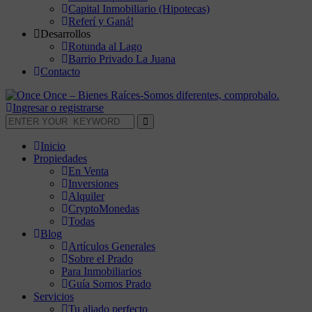
Capital Inmobiliario (Hipotecas)
Referí y Ganá!
Desarrollos
Rotunda al Lago
Barrio Privado La Juana
Contacto
Ingresar o registrarse
Inicio
Propiedades
En Venta
Inversiones
Alquiler
CryptoMonedas
Todas
Blog
Artículos Generales
Sobre el Prado
Para Inmobiliarios
Guía Somos Prado
Servicios
Tu aliado perfecto