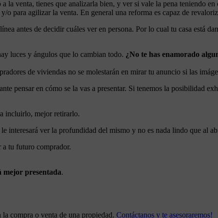
 a la venta, tienes que analizarla bien, y ver si vale la pena teniendo en
 y/o para agilizar la venta. En general una reforma es capaz de revalori
ea antes de decidir cuáles ver en persona. Por lo cual tu casa está dan
hay luces y ángulos que lo cambian todo.
¿No te has enamorado algun
pradores de viviendas no se molestarán en mirar tu anuncio si las imáge
rtante pensar en cómo se la vas a presentar. Si tenemos la posibilidad exh
incluirlo, mejor retirarlo.
e interesará ver la profundidad del mismo y no es nada lindo que al abr
r a tu futuro comprador.
á mejor presentada
.
n la compra o venta de una propiedad.
Contáctanos y te asesoraremos!