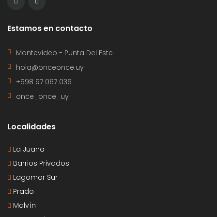
Estamos en contacto
Montevideo - Punta Del Este
hola@onceonce.uy
+598 97 067 036
once_once_uy
Localidades
La Juana
Barrios Privados
Lagomar Sur
Prado
Malvín