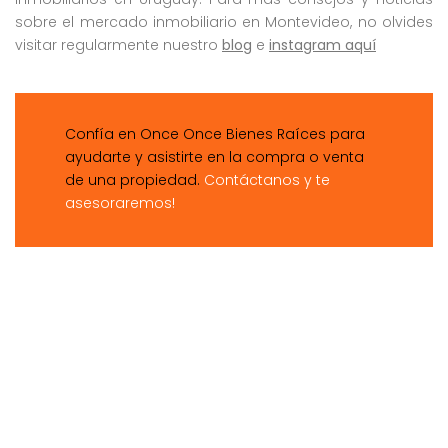
sobre el mercado inmobiliario en Montevideo, no olvides
visitar regularmente nuestro
blog
e
instagram aquí
Confía en Once Once Bienes Raíces para
ayudarte y asistirte en la compra o venta
de una propiedad.
Contáctanos y te
asesoraremos!
barrios privados uruguay, la tahona, la juana, carmel, barrio privado, vivir en
barrio privado en montevideo, ventajas y desventajas de los barrios privados,
por qué vivir en un barrio privado, cuánto sale vivir en un barrio privado,
comprar casa en barrio privado, cuánto sale una casa en un barrio privado,
cuales son los mejores barrios privados, cuántos barrios privados hay en
uruguay, es muy caro vivir en barrio privado, compra de barrio privado en pozo,
claves para vender tu casa, como vender tu casa directamente, veneder tu
casa sin costos extra, como vender sin agente inmobiliario, en que me sirve un