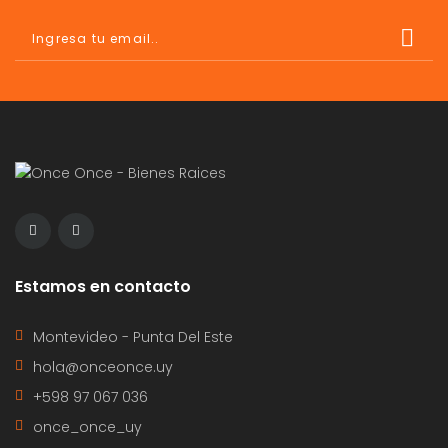
Estamos en contacto
Montevideo - Punta Del Este
hola@onceonce.uy
+598 97 067 036
once_once_uy