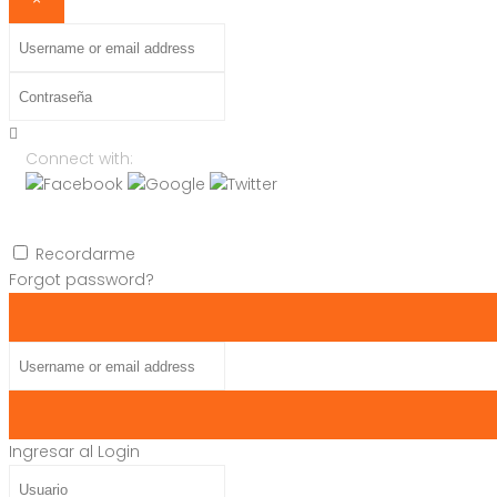
Username
or
Contraseña
email
address
Connect with:
Recordarme
Forgot password?
Username
or
email
address
Ingresar al Login
Usuario