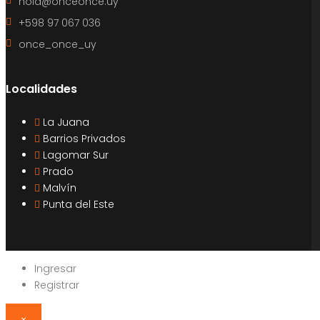
hola@onceonce.uy
+598 97 067 036
once_once_uy
Localidades
La Juana
Barrios Privados
Lagomar Sur
Prado
Malvín
Punta del Este
Ingresar
Registrar
×