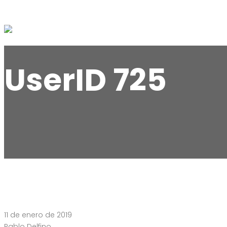
UserID 725
11 de enero de 2019
Pablo Delfino