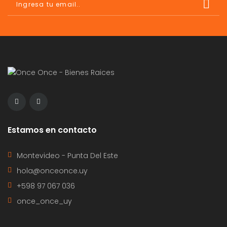
Estamos en contacto
Montevideo - Punta Del Este
hola@onceonce.uy
+598 97 067 036
once_once_uy