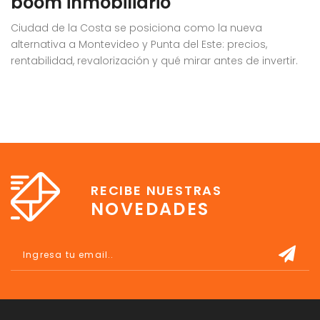
boom inmobiliario
t
Ciudad de la Costa se posiciona como la nueva
G
alternativa a Montevideo y Punta del Este: precios,
rentabilidad, revalorización y qué mirar antes de invertir.
RECIBE NUESTRAS
NOVEDADES