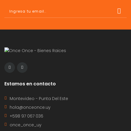
Estamos en contacto
Montevideo - Punta Del Este
hola@onceonce.uy
+598 97 067 036
once_once_uy