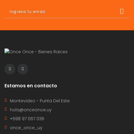
Estamos en contacto
Montevideo - Punta Del Este
hola@onceonce.uy
+598 97 067 036
once_once_uy