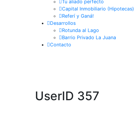
Tu aliado perfecto
Capital Inmobiliario (Hipotecas)
Referí y Ganá!
Desarrollos
Rotunda al Lago
Barrio Privado La Juana
Contacto
UserID 357