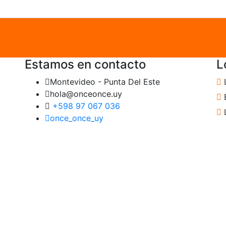
Estamos en contacto
L
Montevideo - Punta Del Este
hola@onceonce.uy
B
+598 97 067 036
once_once_uy