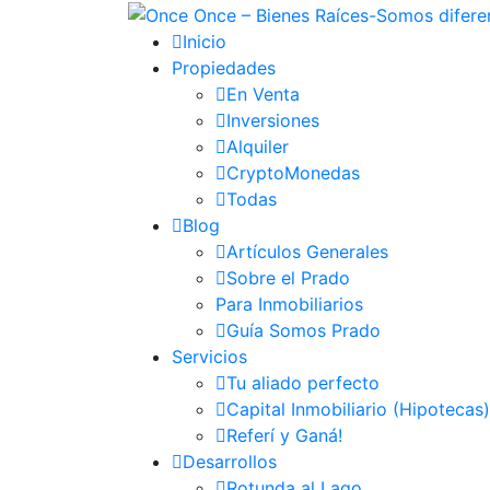
Inicio
Propiedades
En Venta
Inversiones
Alquiler
CryptoMonedas
Todas
Blog
Artículos Generales
Sobre el Prado
Para Inmobiliarios
Guía Somos Prado
Servicios
Tu aliado perfecto
Capital Inmobiliario (Hipotecas)
Referí y Ganá!
Desarrollos
Rotunda al Lago