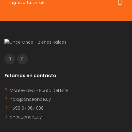
Estamos en contacto
Montevideo - Punta Del Este
hola@onceonce.uy
+598 97 067 036
once_once_uy