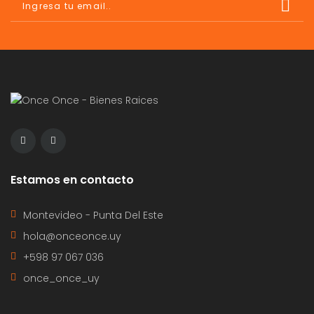
Estamos en contacto
Montevideo - Punta Del Este
hola@onceonce.uy
+598 97 067 036
once_once_uy