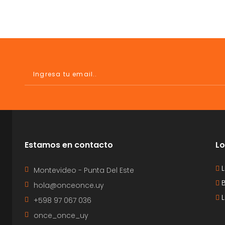
Estamos en contacto
Lo
L
Montevideo - Punta Del Este
B
hola@onceonce.uy
L
+598 97 067 036
once_once_uy