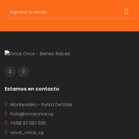
Estamos en contacto
Montevideo - Punta Del Este
hola@onceonce.uy
+598 97 067 036
once_once_uy