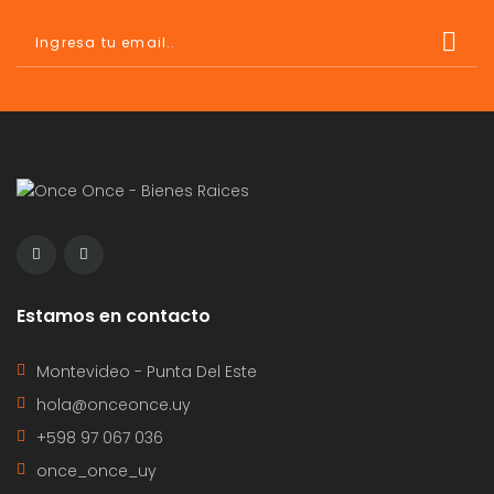
Estamos en contacto
Montevideo - Punta Del Este
hola@onceonce.uy
+598 97 067 036
once_once_uy