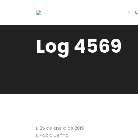
IN
Log 4569
25 de enero de 2019
Pablo Delfino