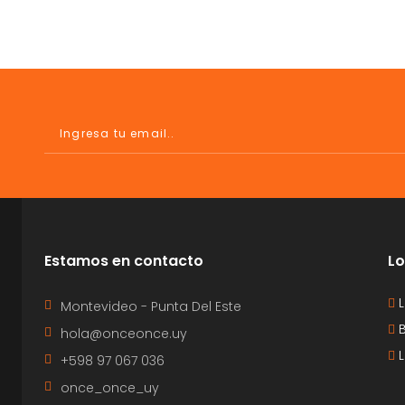
Estamos en contacto
Lo
L
Montevideo - Punta Del Este
B
hola@onceonce.uy
L
+598 97 067 036
once_once_uy