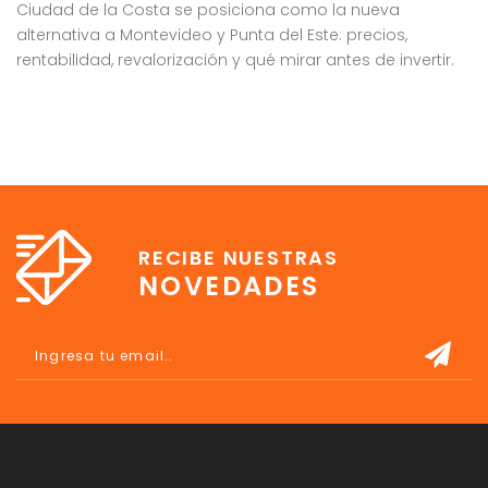
Ciudad de la Costa se posiciona como la nueva
G
alternativa a Montevideo y Punta del Este: precios,
rentabilidad, revalorización y qué mirar antes de invertir.
RECIBE NUESTRAS
NOVEDADES