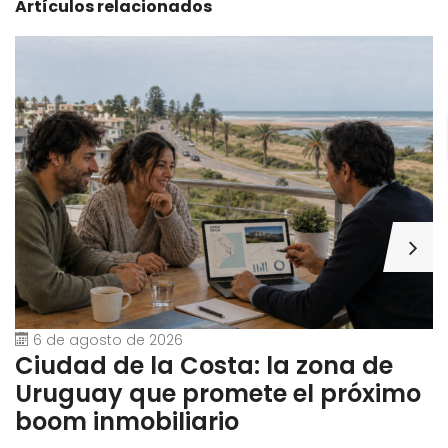
Artículos relacionados
6 de agosto de 2026
Ciudad de la Costa: la zona de
G
Uruguay que promete el próximo
U
boom inmobiliario
t