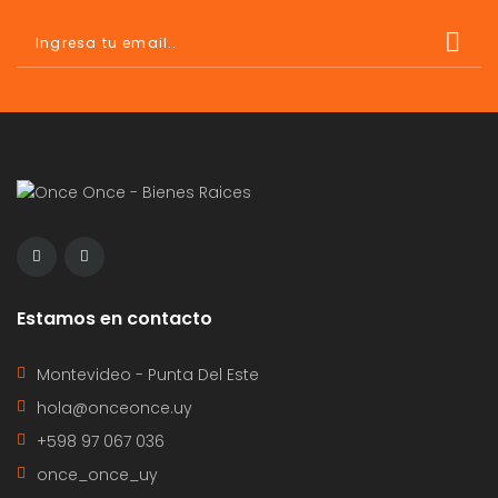
Estamos en contacto
Montevideo - Punta Del Este
hola@onceonce.uy
+598 97 067 036
once_once_uy