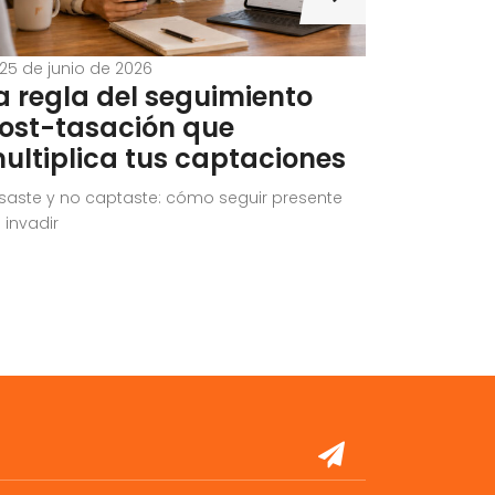
25 de junio de 2026
21 de jun
a regla del seguimiento
¿Cuánt
ost-tasación que
en el P
ultiplica tus captaciones
en 202
saste y no captaste: cómo seguir presente
Cuánto vale
n invadir
reales)