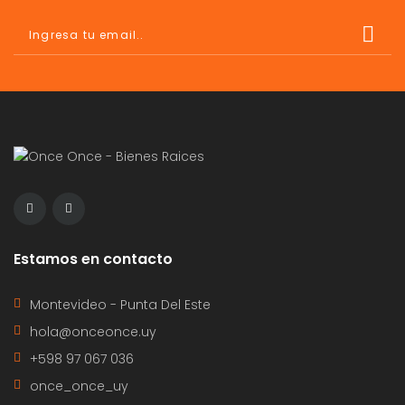
Estamos en contacto
Montevideo - Punta Del Este
hola@onceonce.uy
+598 97 067 036
once_once_uy