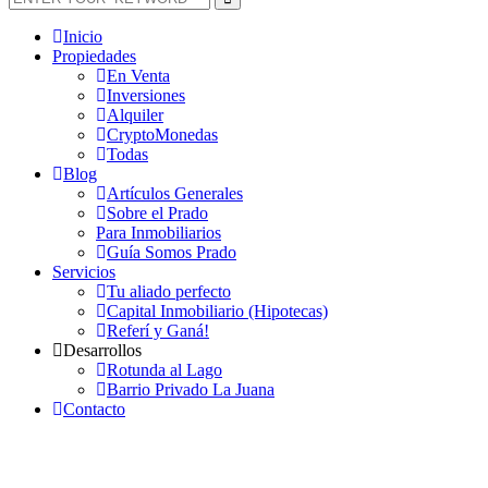
Inicio
Propiedades
En Venta
Inversiones
Alquiler
CryptoMonedas
Todas
Blog
Artículos Generales
Sobre el Prado
Para Inmobiliarios
Guía Somos Prado
Servicios
Tu aliado perfecto
Capital Inmobiliario (Hipotecas)
Referí y Ganá!
Desarrollos
Rotunda al Lago
Barrio Privado La Juana
Contacto