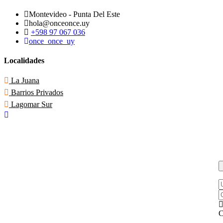
Montevideo - Punta Del Este
hola@onceonce.uy
+598 97 067 036
once_once_uy
Localidades
La Juana
Barrios Privados
Lagomar Sur
U
o
C
e
a
C