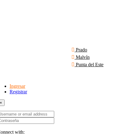
Prado
Malvín
Punta del Este
Ingresar
Registrar
×
sername
r
ontraseña
mail
ddress
onnect with: