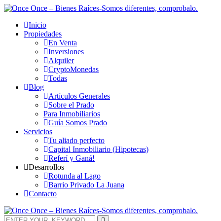
Inicio
Propiedades
En Venta
Inversiones
Alquiler
CryptoMonedas
Todas
Blog
Artículos Generales
Sobre el Prado
Para Inmobiliarios
Guía Somos Prado
Servicios
Tu aliado perfecto
Capital Inmobiliario (Hipotecas)
Referí y Ganá!
Desarrollos
Rotunda al Lago
Barrio Privado La Juana
Contacto