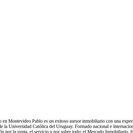
 en Montevideo Pablo es un exitoso asesor inmobiliario con una experi
e la Universidad Católica del Uruguay. Formado nacional e internaci
n por la venta, el servicio y por sobre todo: el Mercado Inmobiliario. H