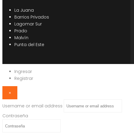
La Juana
Barrios Privados
Lagomar Sur
Prado
Malvín
Punta del Este
Ingresar
Registrar
×
Username or email address
Contraseña