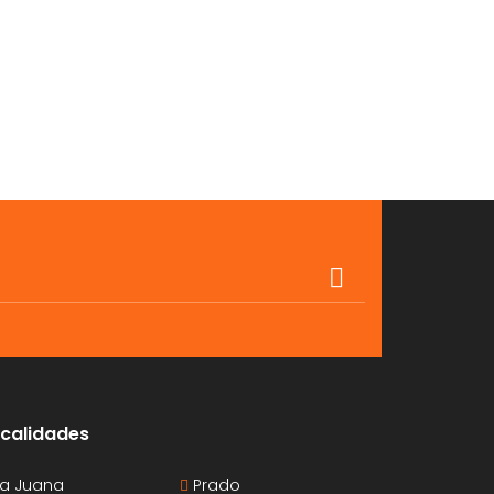
calidades
a Juana
Prado