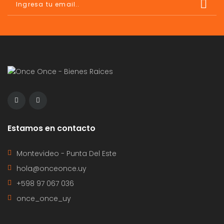
Estamos en contacto
Montevideo - Punta Del Este
hola@onceonce.uy
+598 97 067 036
once_once_uy