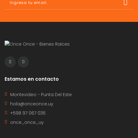
Estamos en contacto
Montevideo - Punta Del Este
hola@onceonce.uy
+598 97 067 036
once_once_uy