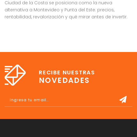
Ciudad de la Costa se posiciona como la nueva
G
alternativa a Montevideo y Punta del Este: precios,
rentabilidad, revalorización y qué mirar antes de invertir.
RECIBE NUESTRAS
NOVEDADES