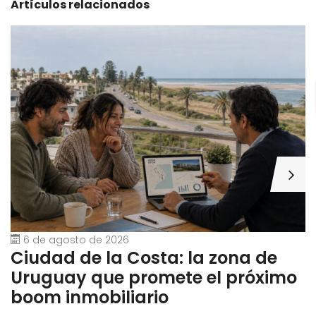
Artículos relacionados
6 de agosto de 2026
Ciudad de la Costa: la zona de
G
Uruguay que promete el próximo
U
boom inmobiliario
t