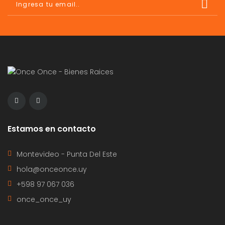
Estamos en contacto
Montevideo - Punta Del Este
hola@onceonce.uy
+598 97 067 036
once_once_uy