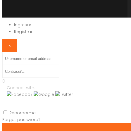
Ingresar
Registrar
×
Username
or
Contraseña
email
address
Connect with:
Recordarme
Forgot password?