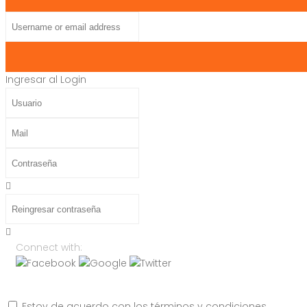
Username
or
email
address
Ingresar al Login
Usuario
Mail
Contraseña
Reingresar
contraseña
Connect with:
Estoy de acuerdo con los términos y condiciones.