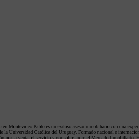
 en Montevideo Pablo es un exitoso asesor inmobiliario con una experi
e la Universidad Católica del Uruguay. Formado nacional e internaci
n por la venta, el servicio y por sobre todo: el Mercado Inmobiliario. H