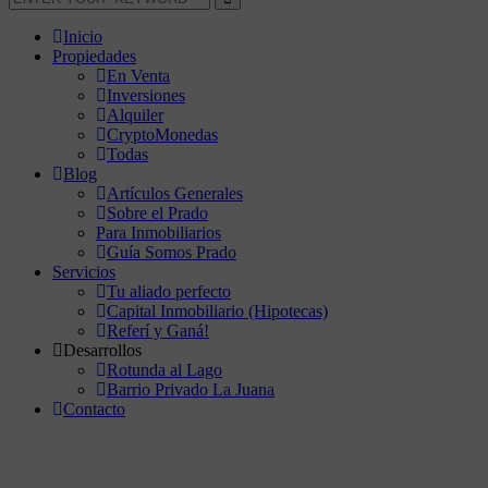
Inicio
Propiedades
En Venta
Inversiones
Alquiler
CryptoMonedas
Todas
Blog
Artículos Generales
Sobre el Prado
Para Inmobiliarios
Guía Somos Prado
Servicios
Tu aliado perfecto
Capital Inmobiliario (Hipotecas)
Referí y Ganá!
Desarrollos
Rotunda al Lago
Barrio Privado La Juana
Contacto