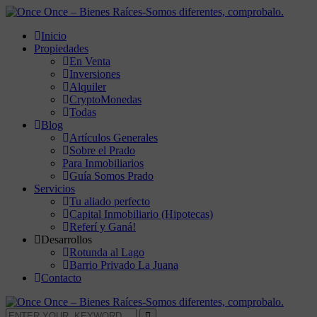
Inicio
Propiedades
En Venta
Inversiones
Alquiler
CryptoMonedas
Todas
Blog
Artículos Generales
Sobre el Prado
Para Inmobiliarios
Guía Somos Prado
Servicios
Tu aliado perfecto
Capital Inmobiliario (Hipotecas)
Referí y Ganá!
Desarrollos
Rotunda al Lago
Barrio Privado La Juana
Contacto