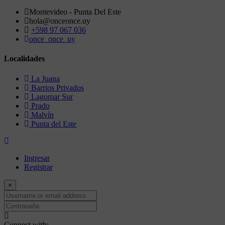
Montevideo - Punta Del Este
hola@onceonce.uy
+598 97 067 036
once_once_uy
Localidades
La Juana
Barrios Privados
Lagomar Sur
Prado
Malvín
Punta del Este
Ingresar
Registrar
×
Username
or
Contraseña
email
address
Connect with: