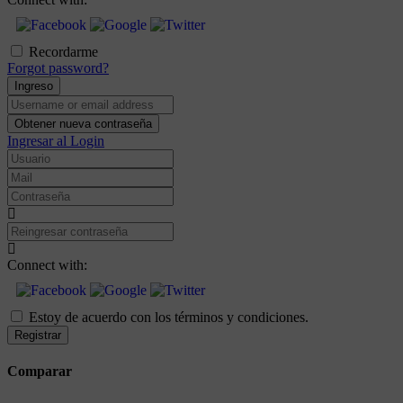
Recordarme
Forgot password?
Ingreso
Username
or
Obtener nueva contraseña
email
Ingresar al Login
address
Usuario
Mail
Contraseña
Reingresar
contraseña
Connect with:
Estoy de acuerdo con los términos y condiciones.
Registrar
Comparar