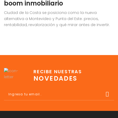
boom inmobiliario
t
Ciudad de la Costa se posiciona como la nueva
G
alternativa a Montevideo y Punta del Este: precios,
rentabilidad, revalorización y qué mirar antes de invertir.
RECIBE NUESTRAS
NOVEDADES