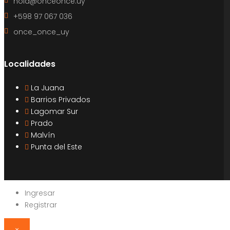
hola@onceonce.uy
+598 97 067 036
once_once_uy
Localidades
La Juana
Barrios Privados
Lagomar Sur
Prado
Malvín
Punta del Este
Ingresar
Registrar
×