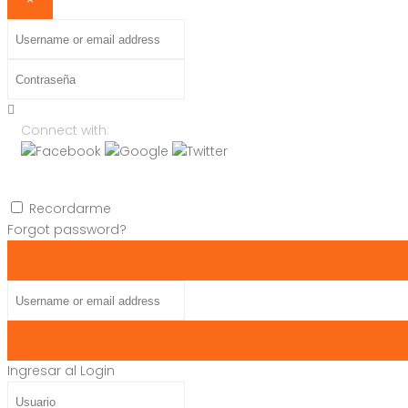
Username
or
Contraseña
email
address
Connect with:
Recordarme
Forgot password?
Username
or
email
address
Ingresar al Login
Usuario