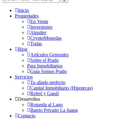
Inicio
Propiedades
En Venta
Inversiones
Alquiler
CryptoMonedas
Todas
Blog
Artículos Generales
Sobre el Prado
Para Inmobiliarios
Guía Somos Prado
Servicios
Tu aliado perfecto
Capital Inmobiliario (Hipotecas)
Referí y Ganá!
Desarrollos
Rotunda al Lago
Barrio Privado La Juana
Contacto