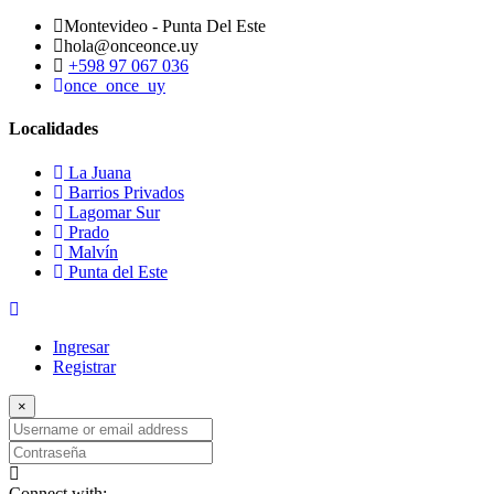
Montevideo - Punta Del Este
hola@onceonce.uy
+598 97 067 036
once_once_uy
Localidades
La Juana
Barrios Privados
Lagomar Sur
Prado
Malvín
Punta del Este
Ingresar
Registrar
×
Username
or
Contraseña
email
address
Connect with: