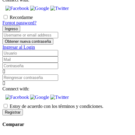
Recordarme
Forgot password?
Ingreso
Username
or
Obtener nueva contraseña
email
Ingresar al Login
address
Usuario
Mail
Contraseña
Reingresar
contraseña
Connect with:
Estoy de acuerdo con los términos y condiciones.
Registrar
Comparar