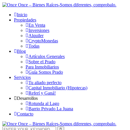
Inicio
Propiedades
En Venta
Inversiones
Alquiler
CryptoMonedas
Todas
Blog
Artículos Generales
Sobre el Prado
Para Inmobiliarios
Guía Somos Prado
Servicios
Tu aliado perfecto
Capital Inmobiliario (Hipotecas)
Referí y Ganá!
Desarrollos
Rotunda al Lago
Barrio Privado La Juana
Contacto